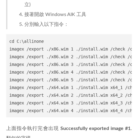
立)
接著開啟 Windows AIK 工具
分別輸入以下指令：
cd C:\allinone

imagex /export ./x86.wim 1 ./install.wim /check /comp
imagex /export ./x86.wim 2 ./install.wim /check /comp
imagex /export ./x86.wim 3 ./install.wim /check /comp
imagex /export ./x86.wim 4 ./install.wim /check /comp
imagex /export ./x86.wim 5 ./install.wim /check /comp
imagex /export ./x64.wim 1 ./install.wim x64_1 /chec
imagex /export ./x64.wim 2 ./install.wim x64_2 /chec
imagex /export ./x64.wim 3 ./install.wim x64_3 /chec
上面指令執行完會出現
Successfully exported image #1
.