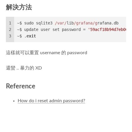
解決方法
1
~$ sudo sqlite3 
/var/
lib
/grafana/g
rafana.db
2
~$ update user set password = 
'59acf18b94d7eb069
3
~$ .
exit
這樣就可以重置 username 的 password
還蠻 .. 暴力的 XD
Reference
How do i reset admin password?