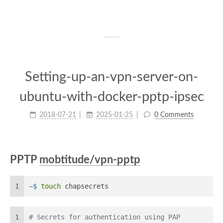
Setting-up-an-vpn-server-on-
ubuntu-with-docker-pptp-ipsec
2018-07-21
2025-01-25
0 Comments
PPTP
mobtitude/vpn-pptp
1
~$ 
touch
 chapsecrets
1
# Secrets for authentication using PAP