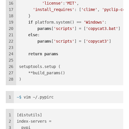
16
'license'
:
'MIT'
,
17
'install_requires'
: [
'clime'
, 
'pyclip-cop
18
    }
19
if
 platform.system() == 
'Windows'
:
20
params
[
'scripts'
] = [
'copycat3.bat'
]
21
else
:
22
params
[
'scripts'
] = [
'copycat3'
]
23
24
return
params
25
26
setuptools.setup (
27
    **build_params()
28
)
1
~$ 
vim ~/.pypirc
1
[distutils]
2
index-servers =
3
  pypi