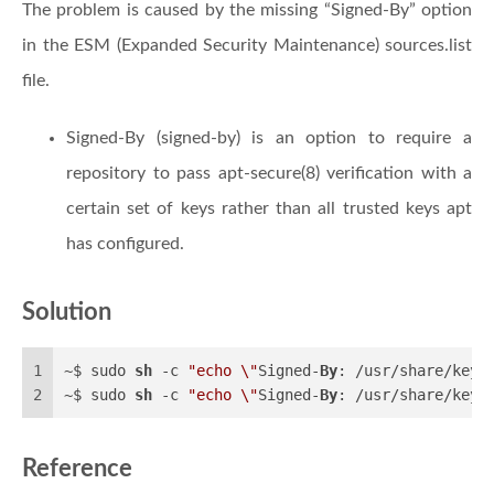
The problem is caused by the missing “Signed-By” option
in the ESM (Expanded Security Maintenance) sources.list
file.
Signed-By (signed-by) is an option to require a
repository to pass apt-secure(8) verification with a
certain set of keys rather than all trusted keys apt
has configured.
Solution
1
~$ sudo 
sh
 -c 
"echo \"
Signed-
By
: /usr/share/keyr
2
~$ sudo 
sh
 -c 
"echo \"
Signed-
By
: /usr/share/keyr
Reference