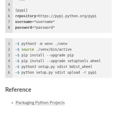
4
5
[pypi]
6
repository
=https://pypi.python.org/pypi
7
username
=*username*
8
password
=*password*
1
~$ 
python3 -m venv ./venv
2
~$ 
source
 ./venv/bin/active
3
~$ 
pip install --upgrade pip
4
~$ 
pip install --upgrade setuptools wheel
5
~$ 
python3 setup.py sdist bdist_wheel
6
~$ 
python setup.py sdist upload -r pypi
Reference
Packaging Python Projects