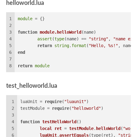
helloworld.lua
1
module
 = {}
2
3
function
module.helloWorld
(name)
4
assert
(
type
(name) == 
"string"
, 
"name exp
5
return
string
.
format
(
"Hello, %s!"
, name)
6
end
7
8
return
module
test_helloworld.lua
1
luaUnit = 
require
(
"luaunit"
)
2
testModule = 
require
(
"helloworld"
)
3
4
function
testHelloWorld
(
)
5
local
ret
 = 
testModule
.
helloWorld
(
"worl
6
luaUnit
.
assertEquals
(
type(
ret
), 
"string