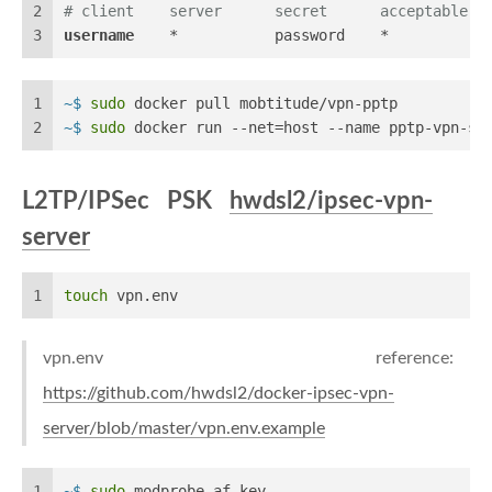
2
# client    server      secret      acceptable l
3
username
    *           password    *
1
~$ 
sudo
 docker pull mobtitude/vpn-pptp
2
~$ 
sudo
 docker run --net=host --name pptp-vpn-se
L2TP/IPSec PSK
hwdsl2/ipsec-vpn-
server
1
touch
 vpn.env
vpn.env reference:
https://github.com/hwdsl2/docker-ipsec-vpn-
server/blob/master/vpn.env.example
1
~$ 
sudo
 modprobe af_key