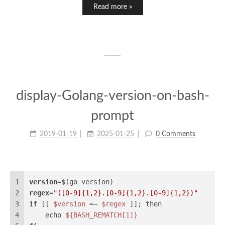
Read more »
display-Golang-version-on-bash-
prompt
2019-01-19
2025-01-25
0 Comments
1
version
=$(go version)
2
regex
=
"([0-9]{1,2}.[0-9]{1,2}.[0-9]{1,2})"
3
if
 [[ 
$version
 =~ 
$regex
 ]]; then
4
    echo 
${BASH_REMATCH[1]}