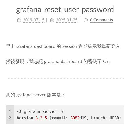
grafana-reset-user-password
2019-07-15
2025-01-25
0 Comments
早上 Grafana dashboard 的 session 過期提示我重新登入
然後發現 .. 我忘記 grafana dashboard 的密碼了 Orz
我的 grafana-server 版本是：
1
~$ grafana-
server
 -v
2
Version
6.2
.5
 (
commit
: 
6082
d19, branch: HEAD)