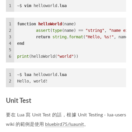
1
~$ 
vim
 helloworld.
lua
1
function
helloWorld
(name)
2
assert
(
type
(name) == 
"string"
, 
"name exp
3
return
string
.
format
(
"Hello, %s!"
, name)
4
end
5
6
print
(helloWorld(
"world"
))
1
~$ 
lua
 helloworld.
lua
2
Hello, world!
Unit Test
要在 Lua 寫 Unit Test 的話，根據 Unit Testing - lua-users
wiki 的範例是使用
bluebird75/luaunit
。