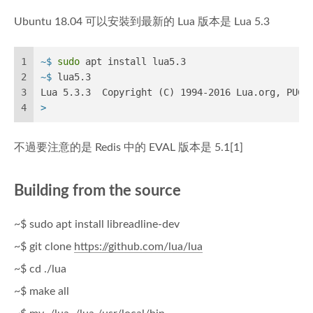
Ubuntu 18.04 可以安裝到最新的 Lua 版本是 Lua 5.3
1
~$ 
sudo
 apt install lua5.3
2
~$ 
lua5.3
3
Lua 5.3.3  Copyright (C) 1994-2016 Lua.org, PUC-
4
>
不過要注意的是 Redis 中的 EVAL 版本是 5.1[1]
Building from the source
~$ sudo apt install libreadline-dev
~$ git clone
https://github.com/lua/lua
~$ cd ./lua
~$ make all