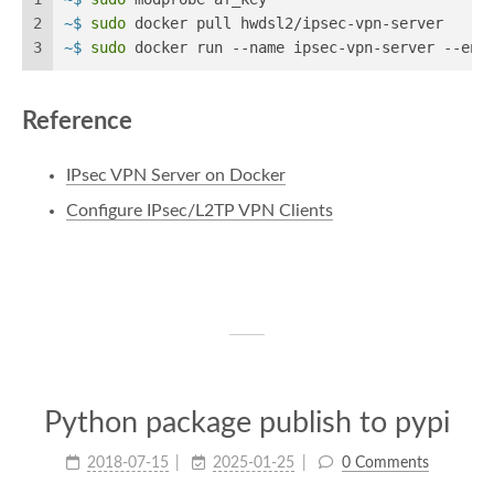
2
~$ 
sudo
 docker pull hwdsl2/ipsec-vpn-server
3
~$ 
sudo
 docker run --name ipsec-vpn-server --env
Reference
IPsec VPN Server on Docker
Configure IPsec/L2TP VPN Clients
Python package publish to pypi
2018-07-15
2025-01-25
0 Comments