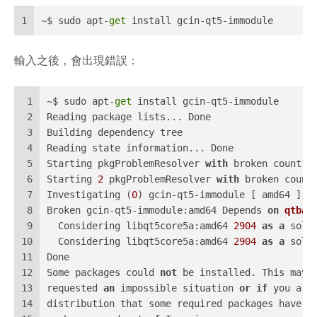
1
~$ sudo apt-
get
 install gcin-qt5-immodule
輸入之後，會出現錯誤：
1
~$ sudo apt-
get
 install gcin-qt5-immodule
2
Reading package lists... Done
3
Building dependency tree
4
Reading state information... Done
5
Starting pkgProblemResolver 
with
 broken count: 
6
Starting 
2
 pkgProblemResolver 
with
 broken count
7
Investigating (
0
) gcin-qt5-immodule [ amd64 ] <
8
Broken gcin-qt5-immodule:amd64 Depends 
on
qtbas
9
  Considering libqt5core5a:amd64 
2904
as
a
 solu
10
  Considering libqt5core5a:amd64 
2904
as
a
 solu
11
Done
12
Some packages could 
not
 be installed. This may 
13
requested 
an
 impossible situation 
or
if
 you are
14
distribution that some required packages have 
n