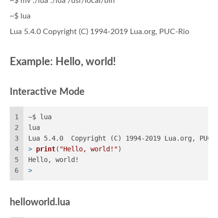
~$ mv ./lua ./lua /usr/local/bin
~$ lua
Lua 5.4.0 Copyright (C) 1994-2019 Lua.org, PUC-Rio
Example: Hello, world!
Interactive Mode
1
~$ lua
2
lua
3
Lua 5.4.0  Copyright (C) 1994-2019 Lua.org, PUC-
4
>
print
(
"Hello, world!"
)
5
Hello, world!
6
>
helloworld.lua