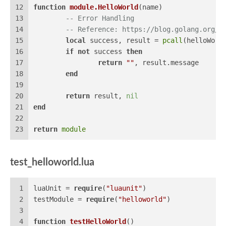
12
function
module.HelloWorld
(name)
13
-- Error Handling
14
-- Reference: https://blog.golang.org/e
15
local
 success, result = 
pcall
(helloWorl
16
if
not
 success 
then
17
return
""
, result.message
18
end
19
20
return
 result, 
nil
21
end
22
23
return
module
test_helloworld.lua
1
luaUnit = 
require
(
"luaunit"
)
2
testModule = 
require
(
"helloworld"
)
3
4
function
testHelloWorld
(
)