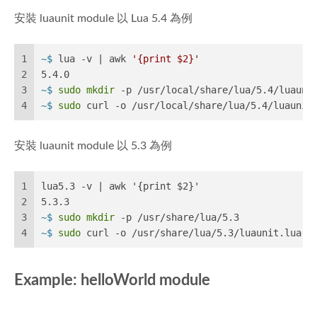
安裝 luaunit module 以 Lua 5.4 為例
1
~$ 
lua -v | awk 
'{print $2}'
2
5.4.0
3
~$ 
sudo
mkdir
 -p /usr/local/share/lua/5.4/luauni
4
~$ 
sudo
 curl -o /usr/local/share/lua/5.4/luaunit
安裝 luaunit module 以 5.3 為例
1
lua5.3 -v | awk '{print $2}'
2
5.3.3
3
~$ 
sudo
mkdir
 -p /usr/share/lua/5.3
4
~$ 
sudo
 curl -o /usr/share/lua/5.3/luaunit.lua h
Example: helloWorld module