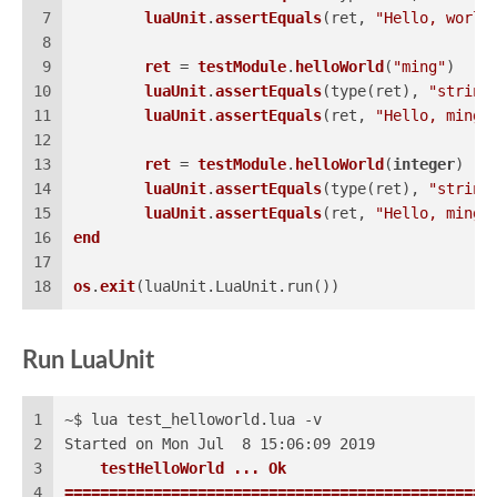
7
luaUnit
.
assertEquals
(
ret, 
"Hello, world
8
9
ret
 = 
testModule
.
helloWorld
(
"ming"
)
10
luaUnit
.
assertEquals
(
type(
ret
), 
"string
11
luaUnit
.
assertEquals
(
ret, 
"Hello, ming!
12
13
ret
 = 
testModule
.
helloWorld
(
integer
)
14
luaUnit
.
assertEquals
(
type(
ret
), 
"string
15
luaUnit
.
assertEquals
(
ret, 
"Hello, ming!
16
end
17
18
os
.
exit
(
luaUnit.LuaUnit.run(
)
)
Run LuaUnit
1
~$ lua test_helloworld.lua -v
2
Started on Mon Jul  8 15:06:09 2019
3
    testHelloWorld ... Ok
4
================================================