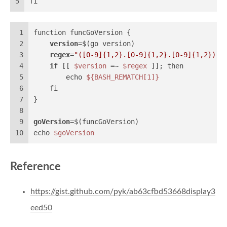
5
fi
1
function funcGoVersion {
2
version
=$(go version)
3
regex
=
"([0-9]{1,2}.[0-9]{1,2}.[0-9]{1,2})"
4
if
 [[ 
$version
 =~ 
$regex
 ]]; then
5
        echo 
${BASH_REMATCH[1]}
6
    fi
7
}
8
9
goVersion
=$(funcGoVersion)
10
echo 
$goVersion
Reference
https://gist.github.com/pyk/ab63cfbd53668display3
eed50