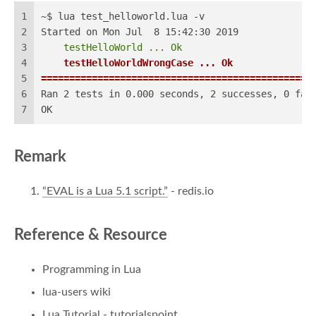
1
~$ lua test_helloworld.lua -v
2
Started on Mon Jul  8 15:42:30 2019
3
    testHelloWorld ... Ok
4
    testHelloWorldWrongCase ... Ok
5
================================================
6
Ran 2 tests in 0.000 seconds, 2 successes, 0 fai
7
OK
Remark
“EVAL is a Lua 5.1 script.”
- redis.io
Reference & Resource
Programming in Lua
lua-users wiki
Lua Tutorial - tutorialspoint