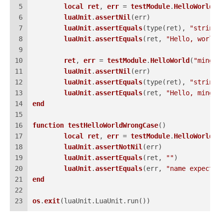
5
local
ret
, 
err
 = 
testModule
.
HelloWorld
(
6
luaUnit
.
assertNil
(
err
)
7
luaUnit
.
assertEquals
(
type(
ret
), 
"string
8
luaUnit
.
assertEquals
(
ret, 
"Hello, world
9
10
ret
, 
err
 = 
testModule
.
HelloWorld
(
"ming"
11
luaUnit
.
assertNil
(
err
)
12
luaUnit
.
assertEquals
(
type(
ret
), 
"string
13
luaUnit
.
assertEquals
(
ret, 
"Hello, ming!
14
end
15
16
function
testHelloWorldWrongCase
(
)
17
local
ret
, 
err
 = 
testModule
.
HelloWorld
(
18
luaUnit
.
assertNotNil
(
err
)
19
luaUnit
.
assertEquals
(
ret, 
""
)
20
luaUnit
.
assertEquals
(
err, 
"name expects
21
end
22
23
os
.
exit
(
luaUnit.LuaUnit.run(
)
)