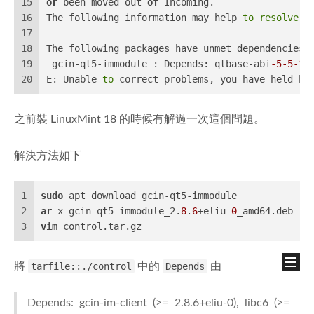
15
or
 been moved out 
of
 Incoming.
16
The following information may help 
to
resolve
t
17
18
The following packages have unmet dependencies:
19
 gcin-qt5-immodule : Depends: qtbase-abi
-5
-5
-1
20
E: Unable 
to
 correct problems, you have held br
之前裝 LinuxMint 18 的時候有解過一次這個問題。
解決方法如下
1
sudo
 apt download gcin-qt5-immodule
2
ar
 x gcin-qt5-immodule_2.
8
.
6
+eliu-
0
_amd64.deb
3
vim
 control.tar.gz
將
tarfile::./control
中的
Depends
由
Depends: gcin-im-client (>= 2.8.6+eliu-0), libc6 (>=