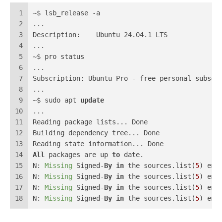
1
~$ lsb_release -a
2
...
3
Description:    Ubuntu 24.04.1 LTS
4
...
5
~$ pro status
6
...
7
Subscription: Ubuntu Pro - free personal subscr
8
...
9
~$ sudo apt 
update
10
...
11
Reading package lists... Done
12
Building dependency tree... Done
13
Reading state information... Done
14
All
 packages are up 
to
 date.
15
N: 
Missing
 Signed-
By
in
 the sources.list(
5
) ent
16
N: 
Missing
 Signed-
By
in
 the sources.list(
5
) ent
17
N: 
Missing
 Signed-
By
in
 the sources.list(
5
) ent
18
N: 
Missing
 Signed-
By
in
 the sources.list(
5
) ent