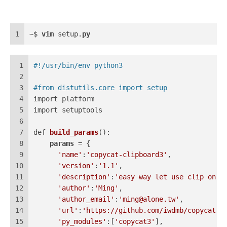
1
~$ 
vim
 setup.
py
1
#!/usr/bin/env python3
2
3
#from distutils.core import setup
4
import platform
5
import setuptools
6
7
def 
build_params
():
8
params
 = {
9
'name'
:
'copycat-clipboard3'
,
10
'version'
:
'1.1'
,
11
'description'
:
'easy way let use clip on c
12
'author'
:
'Ming'
,
13
'author_email'
:
'
ming@alone.tw
'
,
14
'url'
:
'https://github.com/iwdmb/copycat'
,
15
'py_modules'
:[
'copycat3'
],