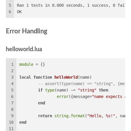
5
Ran 1 tests in 0.000 seconds, 1 success, 0 failu
6
OK
Error Handling
helloworld.lua
1
module
 = {}
2
3
local
function
helloWorld
(name)
4
-- assert(type(name) == "string", {mess
5
if
type
(name) ~= 
"string"
then
6
error
({message=
"name expects a 
7
end
8
9
return
string
.
format
(
"Hello, %s!"
, name
10
end
11