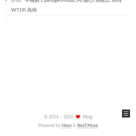
手機刷 CyanogenMod(CM) 核心/系統以 Sony
07-03
WT19i 為例
© 2014 –
2025
Ming
Powered by
Hexo
&
NexT.Muse